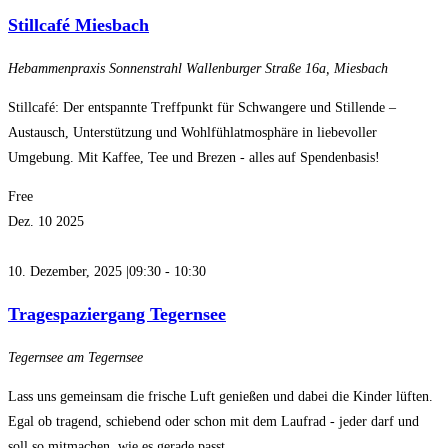
Stillcafé Miesbach
Hebammenpraxis Sonnenstrahl
Wallenburger Straße 16a, Miesbach
Stillcafé: Der entspannte Treffpunkt für Schwangere und Stillende –
Austausch, Unterstützung und Wohlfühlatmosphäre in liebevoller
Umgebung. Mit Kaffee, Tee und Brezen - alles auf Spendenbasis!
Free
Dez.
10
2025
10. Dezember, 2025 |09:30
-
10:30
Tragespaziergang Tegernsee
Tegernsee
am Tegernsee
Lass uns gemeinsam die frische Luft genießen und dabei die Kinder lüften.
Egal ob tragend, schiebend oder schon mit dem Laufrad - jeder darf und
soll so mitmachen, wie es gerade passt.