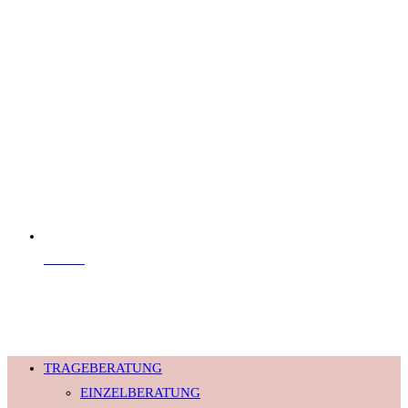
Kontakt
© 2026 Babyversum · Alle Rechte vorbehalten.
TRAGEBERATUNG
EINZELBERATUNG