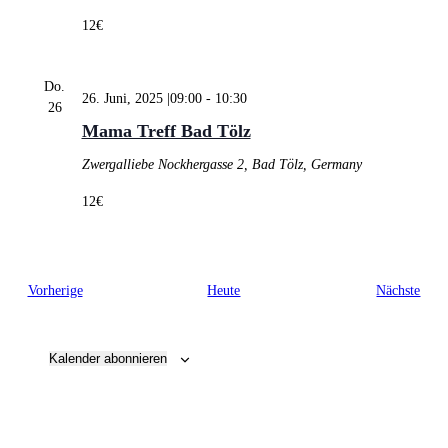
12€
Do.
26. Juni, 2025 |09:00
-
10:30
26
Mama Treff Bad Tölz
Zwergalliebe
Nockhergasse 2, Bad Tölz, Germany
12€
Veranstaltungen
Vera
Vorherige
Heute
Nächste
Kalender abonnieren