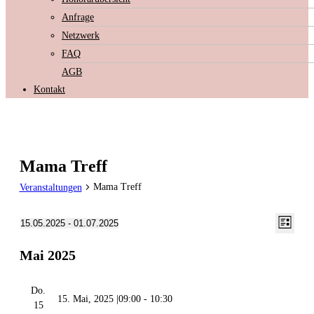
Anfrage
Netzwerk
FAQ
AGB
Kontakt
Mama Treff
Mama Treff
Veranstaltungen
Veran
Ansich
15.05.2025
 - 
01.07.2025
Liste
Ansic
Datum
Naviga
Mai 2025
Navig
wählen.
Do.
15. Mai, 2025 |09:00
-
10:30
15